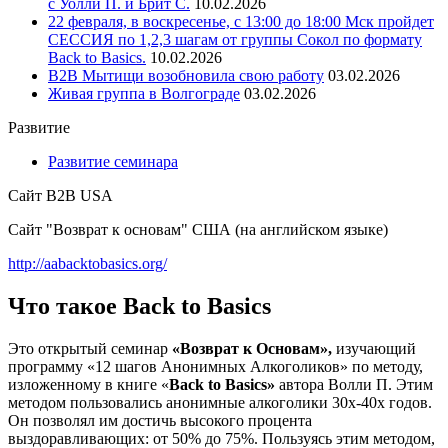
с Уолли П. и Брит С.
10.02.2026
22 февраля, в воскресенье, с 13:00 до 18:00 Мск пройдет
СЕССИЯ по 1,2,3 шагам от группы Сокол по формату
Back to Basics.
10.02.2026
В2В Мытищи возобновила свою работу
03.02.2026
Живая группа в Волгограде
03.02.2026
Развитие
Развитие семинара
Сайт B2B USA
Сайт "Возврат к основам" США (на английском языке)
http://aabacktobasics.org/
Что такое Back to Basics
Это открытый семинар
«Возврат к Основам»,
изучающий
программу «12 шагов Анонимных Алкоголиков» по методу,
изложенному в книге «
Back to Basics»
автора Волли П. Этим
методом пользовались анонимные алкоголики 30х-40х годов.
Он позволял им достичь высокого процента
выздоравливающих: от 50% до 75%. Пользуясь этим методом,