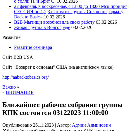
с Уолли П. и Брит С.
10.02.2026
22 февраля, в воскресенье, с 13:00 до 18:00 Мск пройдет
СЕССИЯ по 1,2,3 шагам от группы Сокол по формату
Back to Basics.
10.02.2026
В2В Мытищи возобновила свою работу
03.02.2026
Живая группа в Волгограде
03.02.2026
Развитие
Развитие семинара
Сайт B2B USA
Сайт "Возврат к основам" США (на английском языке)
http://aabacktobasics.org/
Важно
»
«
ВНИМАНИЕ
Ближайшее рабочее собрание группы
КПК состоится 03122023 11:00:00
Опубликовано
26.11.2023
|
Автор:
Админ Админович
⚒Ближайшее рабочее собрание группы КПК состоится