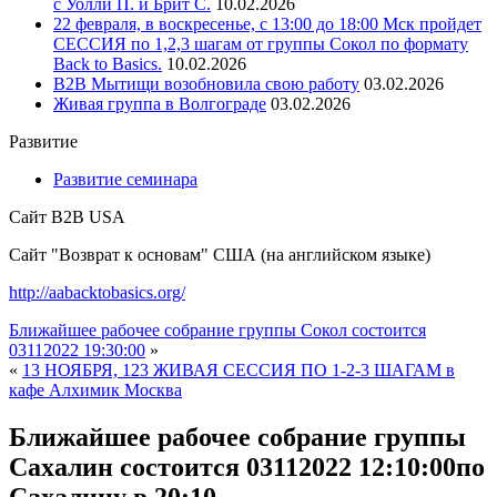
с Уолли П. и Брит С.
10.02.2026
22 февраля, в воскресенье, с 13:00 до 18:00 Мск пройдет
СЕССИЯ по 1,2,3 шагам от группы Сокол по формату
Back to Basics.
10.02.2026
В2В Мытищи возобновила свою работу
03.02.2026
Живая группа в Волгограде
03.02.2026
Развитие
Развитие семинара
Сайт B2B USA
Сайт "Возврат к основам" США (на английском языке)
http://aabacktobasics.org/
Ближайшее рабочее собрание группы Сокол состоится
03112022 19:30:00
»
«
13 НОЯБРЯ, 123 ЖИВАЯ СЕССИЯ ПО 1-2-3 ШАГАМ в
кафе Алхимик Москва
Ближайшее рабочее собрание группы
Сахалин состоится 03112022 12:10:00по
Сахалину в 20:10