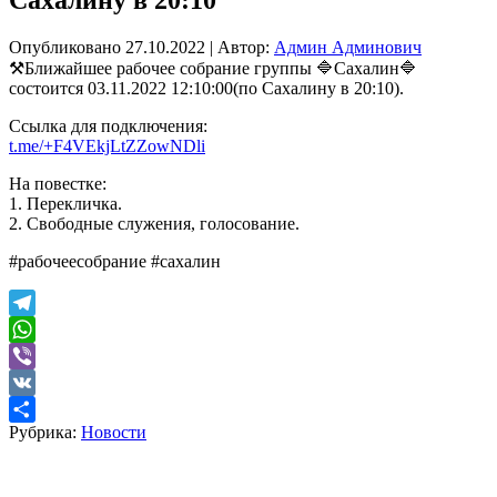
Опубликовано
27.10.2022
|
Автор:
Админ Админович
⚒Ближайшее рабочее собрание группы 🔷Сахалин🔷
состоится 03.11.2022 12:10:00(по Сахалину в 20:10).
Ссылка для подключения:
t.me/+F4VEkjLtZZowNDli
На повестке:
1. Перекличка.
2. Свободные служения, голосование.
#рабочеесобрание #сахалин
Telegram
WhatsApp
Viber
VK
Рубрика:
Новости
Отправить