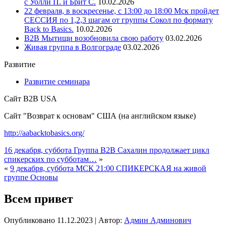
с Уолли П. и Брит С.
10.02.2026
22 февраля, в воскресенье, с 13:00 до 18:00 Мск пройдет
СЕССИЯ по 1,2,3 шагам от группы Сокол по формату
Back to Basics.
10.02.2026
В2В Мытищи возобновила свою работу
03.02.2026
Живая группа в Волгограде
03.02.2026
Развитие
Развитие семинара
Сайт B2B USA
Сайт "Возврат к основам" США (на английском языке)
http://aabacktobasics.org/
16 декабря, суббота Группа В2В Сахалин продолжает цикл
спикерских по субботам…
»
«
9 декабря, суббота МСК 21:00 СПИКЕРСКАЯ на живой
группе Основы
Всем привет
Опубликовано
11.12.2023
|
Автор:
Админ Админович