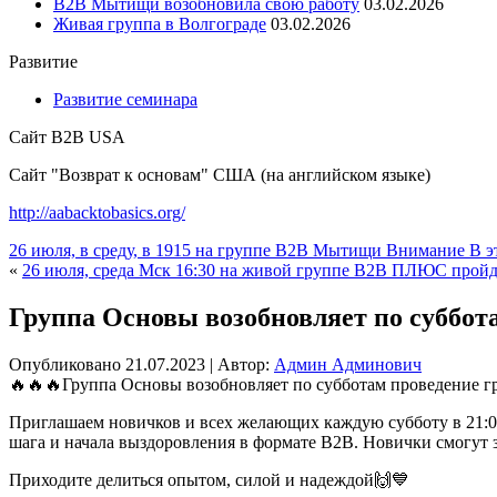
В2В Мытищи возобновила свою работу
03.02.2026
Живая группа в Волгограде
03.02.2026
Развитие
Развитие семинара
Сайт B2B USA
Сайт "Возврат к основам" США (на английском языке)
http://aabacktobasics.org/
26 июля, в среду, в 1915 на группе B2B Мытищи Внимание В 
«
26 июля, среда Мск 16:30 на живой группе B2B ПЛЮС пр
Группа Основы возобновляет по суббот
Опубликовано
21.07.2023
|
Автор:
Админ Админович
🔥🔥🔥Группа Основы возобновляет по субботам проведение гр
Приглашаем новичков и всех желающих каждую субботу в 21:00
шага и начала выздоровления в формате B2B. Новички смогут з
Приходите делиться опытом, силой и надеждой🙌💙