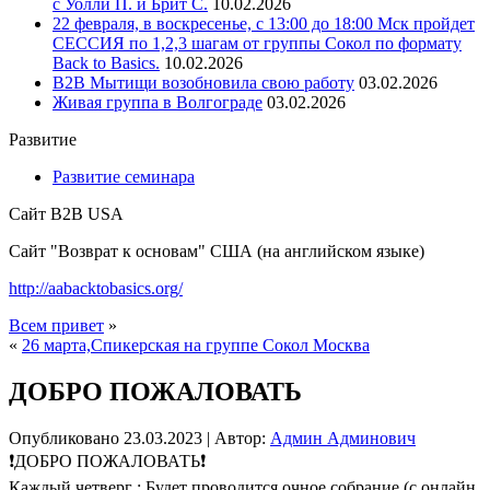
с Уолли П. и Брит С.
10.02.2026
22 февраля, в воскресенье, с 13:00 до 18:00 Мск пройдет
СЕССИЯ по 1,2,3 шагам от группы Сокол по формату
Back to Basics.
10.02.2026
В2В Мытищи возобновила свою работу
03.02.2026
Живая группа в Волгограде
03.02.2026
Развитие
Развитие семинара
Сайт B2B USA
Сайт "Возврат к основам" США (на английском языке)
http://aabacktobasics.org/
Всем привет
»
«
26 марта,Спикерская на группе Сокол Москва
ДОБРО ПОЖАЛОВАТЬ
Опубликовано
23.03.2023
|
Автор:
Админ Админович
❗️ДОБРО ПОЖАЛОВАТЬ❗️
Каждый четверг : Будет проводится очное собрание (с онлайн