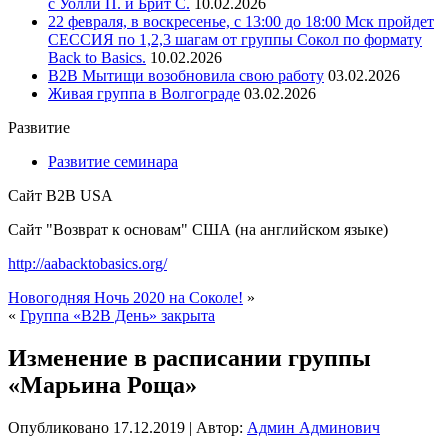
с Уолли П. и Брит С.
10.02.2026
22 февраля, в воскресенье, с 13:00 до 18:00 Мск пройдет
СЕССИЯ по 1,2,3 шагам от группы Сокол по формату
Back to Basics.
10.02.2026
В2В Мытищи возобновила свою работу
03.02.2026
Живая группа в Волгограде
03.02.2026
Развитие
Развитие семинара
Сайт B2B USA
Сайт "Возврат к основам" США (на английском языке)
http://aabacktobasics.org/
Новогодняя Ночь 2020 на Соколе!
»
«
Группа «B2B День» закрыта
Изменение в расписании группы
«Марьина Роща»
Опубликовано
17.12.2019
|
Автор:
Админ Админович