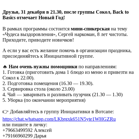
Друзья, 31 декабря в 21.30, после группы Сокол, Back to
Basics отмечает Новый Год!
В рамках программы состоится
мини-спикерская
на тему
«Чудеса выздоровления», Сергей наркоман, 8 лет чистоты.
Приходите, приводите новичков!
А если у вас есть желание помочь в организации праздника,
присоединяйтесь к Инициативной группе.
🔥
Нам очень нужны помощники
по направлениям:
1. Готовка (приготовить дома 1 блюдо из меню и привезти на
Сокол к 22.00).
2. Подготовка помещения (16.30 — 19.30).
3. Сервировка стола (около 23.00)
4. Чай — заваривать и разливать пуэрчик (21.30 — 1.30)
5. Уборка (по окончании мероприятия)
👉
Добавляйтесь в группу Инициативки в Вотсапе:
https://chat.whatsapp.com/LKbrgxk651N5yte1WHGZRu
или пишите в личку:
+79663499592 Алексей
+79166960299 Дарья