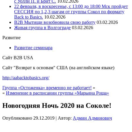
с Уолли П. и Брит С.
10.02.2026
22 февраля, в воскресенье, с 13:00 до 18:00 Мск пройдет
СЕССИЯ по 1,2,3 шагам от группы Сокол по формату
Back to Basics.
10.02.2026
В2В Мытищи возобновила свою работу
03.02.2026
Живая группа в Волгограде
03.02.2026
Развитие
Развитие семинара
Сайт B2B USA
Сайт "Возврат к основам" США (на английском языке)
http://aabacktobasics.org/
Группа «Остоженка» временно не работает!
»
«
Изменение в расписании группы «Марьина Роща»
Новогодняя Ночь 2020 на Соколе!
Опубликовано
29.12.2019
|
Автор:
Админ Админович