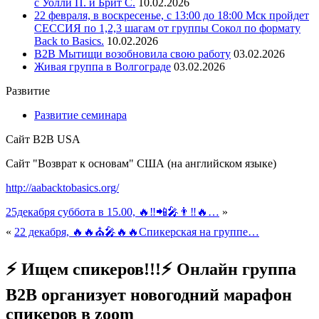
с Уолли П. и Брит С.
10.02.2026
22 февраля, в воскресенье, с 13:00 до 18:00 Мск пройдет
СЕССИЯ по 1,2,3 шагам от группы Сокол по формату
Back to Basics.
10.02.2026
В2В Мытищи возобновила свою работу
03.02.2026
Живая группа в Волгограде
03.02.2026
Развитие
Развитие семинара
Сайт B2B USA
Сайт "Возврат к основам" США (на английском языке)
http://aabacktobasics.org/
25декабря суббота в 15.00, 🔥‼️📲🎤👨‼️🔥…
»
«
22 декабря, 🔥🔥⛪️🎤🔥🔥Спикерская на группе…
⚡️ Ищем спикеров!!!⚡️ Онлайн группа
B2B организует новогодний марафон
спикеров в zoom