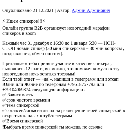
Опубликовано
21.12.2021
|
Автор:
Админ Админович
⚡️ Ищем спикеров!!!⚡️
Онлайн группа B2B организует новогодний марафон
спикеров в zoom
Каждый час 31 декабря с 16:30 до 1 января 5:30 — НОН-
СТОП новый спикер (30 мин спикерская + 30 мин вопросы ,
поздравления, обмен опытом).
Приглашаем тебя принять участие в качестве спикера ,
выполнить 12 шаг и, возможно, это поможет кому-то в эту
новогоднюю ночь остаться трезвым!
Если твой ответ — «да!», напиши в телеграмм или вотсап
Юлии или Жанне по телефонам +79518757793 или
+79104069874 следующую информацию :
✅ Зависимость
✅срок чистого времени
✅тема спикерской
✅согласен/согласна ли ты на размещение твоей спикерской в
открытых каналах ютуб/телеграмм
✅Время спикерской
❗️Выбрать время спикерской ты можешь по ссылке