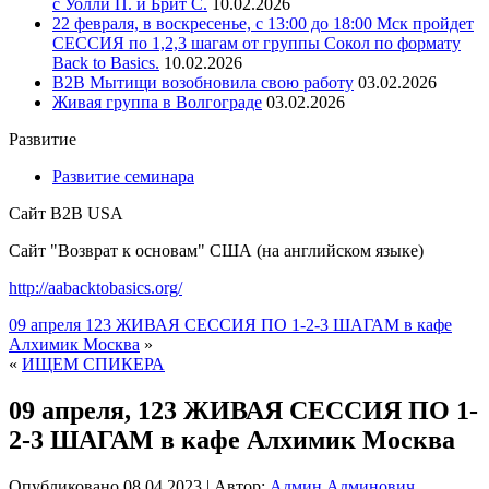
с Уолли П. и Брит С.
10.02.2026
22 февраля, в воскресенье, с 13:00 до 18:00 Мск пройдет
СЕССИЯ по 1,2,3 шагам от группы Сокол по формату
Back to Basics.
10.02.2026
В2В Мытищи возобновила свою работу
03.02.2026
Живая группа в Волгограде
03.02.2026
Развитие
Развитие семинара
Сайт B2B USA
Сайт "Возврат к основам" США (на английском языке)
http://aabacktobasics.org/
09 апреля 123 ЖИВАЯ СЕССИЯ ПО 1-2-3 ШАГАМ в кафе
Алхимик Москва
»
«
ИЩЕМ СПИКЕРА
09 апреля, 123 ЖИВАЯ СЕССИЯ ПО 1-
2-3 ШАГАМ в кафе Алхимик Москва
Опубликовано
08.04.2023
|
Автор:
Админ Админович