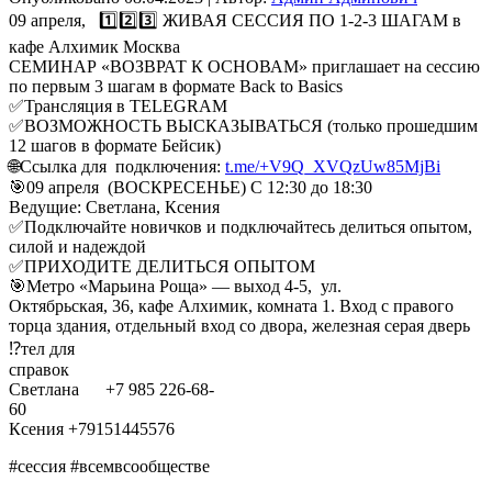
09 апреля, 1️⃣2️⃣3️⃣ ЖИВАЯ СЕССИЯ ПО 1-2-3 ШАГАМ в
кафе Алхимик Москва
СЕМИНАР «ВОЗВРАТ К ОСНОВАМ» приглашает на сессию
по первым 3 шагам в формате Back to Basics
✅Трансляция в TELEGRAM
✅ВОЗМОЖНОСТЬ ВЫСКАЗЫВАТЬСЯ (только прошедшим
12 шагов в формате Бейсик)
🌐Ссылка для подключения:
t.me/+V9Q_XVQzUw85MjBi
🎯09 апреля (ВОСКРЕСЕНЬЕ) С 12:30 до 18:30
Ведущие: Светлана, Ксения
✅Подключайте новичков и подключайтесь делиться опытом,
силой и надеждой
✅ПРИХОДИТЕ ДЕЛИТЬСЯ ОПЫТОМ
🎯Метро «Марьина Роща» — выход 4-5, ул.
Октябрьская, 36, кафе Алхимик, комната 1. Вход с правого
торца здания, отдельный вход со двора, железная серая дверь
⁉️тел для
спр
Светлана +7 985 226-68-
Ксения +79151445576
#сессия #всемвсообществе