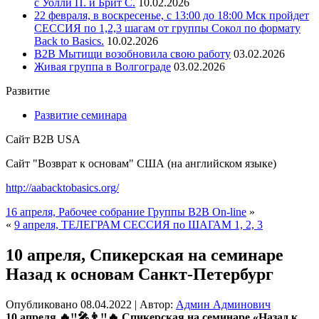
с Уолли П. и Брит С.
10.02.2026
22 февраля, в воскресенье, с 13:00 до 18:00 Мск пройдет
СЕССИЯ по 1,2,3 шагам от группы Сокол по формату
Back to Basics.
10.02.2026
В2В Мытищи возобновила свою работу
03.02.2026
Живая группа в Волгограде
03.02.2026
Развитие
Развитие семинара
Сайт B2B USA
Сайт "Возврат к основам" США (на английском языке)
http://aabacktobasics.org/
16 апреля, Рабочее собрание Группы В2В On-line
»
«
9 апреля, ТЕЛЕГРАМ СЕССИЯ по ШАГАМ 1, 2, 3
10 апреля, Спикерская на семинаре
Назад к основам Санкт-Петербург
Опубликовано
08.04.2022
|
Автор:
Админ Админович
10 апреля,🔥‼️🎤👨‼️🔥 Спикерская на семинаре «Назад к