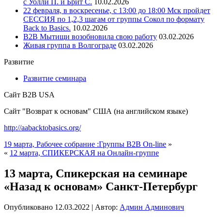
с Уолли П. и Брит С.
10.02.2026
22 февраля, в воскресенье, с 13:00 до 18:00 Мск пройдет
СЕССИЯ по 1,2,3 шагам от группы Сокол по формату
Back to Basics.
10.02.2026
В2В Мытищи возобновила свою работу
03.02.2026
Живая группа в Волгограде
03.02.2026
Развитие
Развитие семинара
Сайт B2B USA
Сайт "Возврат к основам" США (на английском языке)
http://aabacktobasics.org/
19 марта, Рабочее собрание :Группы В2В On-line
»
«
12 марта, СПИКЕРСКАЯ на Онлайн-группе
13 марта, Спикерская на семинаре
«Назад к основам» Санкт-Петербург
Опубликовано
12.03.2022
|
Автор:
Админ Админович