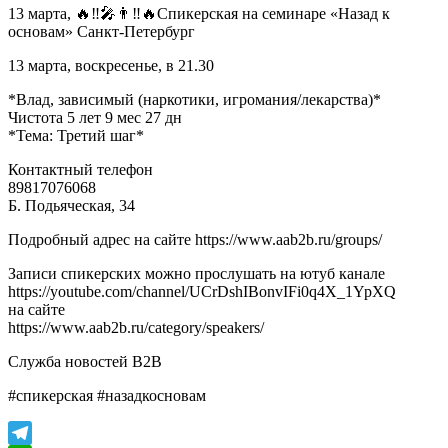
13 марта, 🔥‼🎤👨‼🔥Спикерская на семинаре «Назад к
основам» Санкт-Петербург
13 марта, воскресенье, в 21.30
*Влад, зависимый (наркотики, игромания/лекарства)*
Чистота 5 лет 9 мес 27 дн
*Тема: Третий шаг*
Контактный телефон
89817076068
Б. Подьяческая, 34
Подробный адрес на сайте https://www.aab2b.ru/groups/
Записи спикерских можно прослушать на ютуб канале
https://youtube.com/channel/UCrDshIBonvIFi0q4X_1YpXQ
на сайте
https://www.aab2b.ru/category/speakers/
Служба новостей В2В
#спикерская #назадкосновам