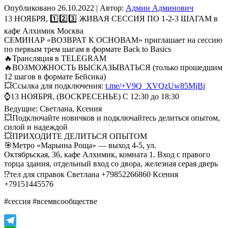
Опубликовано
26.10.2022
|
Автор:
Админ Админович
13 НОЯБРЯ, 1️⃣2️⃣3️⃣ ЖИВАЯ СЕССИЯ ПО 1-2-3 ШАГАМ в
кафе Алхимик Москва
СЕМИНАР «ВОЗВРАТ К ОСНОВАМ» приглашает на сессию
по первым трем шагам в формате Back to Basics
🔥Трансляция в TELEGRAM
🔥ВОЗМОЖНОСТЬ ВЫСКАЗЫВАТЬСЯ (только прошедшим
12 шагов в формате Бейсика)
💥Ссылка для подключения:
t.me/+V9Q_XVQzUw85MjBi
⌚️13 НОЯБРЯ, (ВОСКРЕСЕНЬЕ) С 12:30 до 18:30
Ведущие: Светлана, Ксения
💥Подключайте новичков и подключайтесь делиться опытом,
силой и надеждой
💥ПРИХОДИТЕ ДЕЛИТЬСЯ ОПЫТОМ
🎯Метро «Марьина Роща» — выход 4-5, ул.
Октябрьская, 36, кафе Алхимик, комната 1. Вход с правого
торца здания, отдельный вход со двора, железная серая дверь
⁉️тел для справок Светлана +79852266860 Ксения
+79151445576
#сессия #всемвсообществе