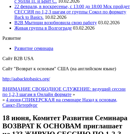
с Уолли П. и Брит С.
10.02.2026
22 февраля, в воскресенье, с 13:00 до 18:00 Мск пройдет
СЕССИЯ по 1,2,3 шагам от группы Сокол по формату
Back to Basics.
10.02.2026
В2В Мытищи возобновила свою работу
03.02.2026
Живая группа в Волгограде
03.02.2026
Развитие
Развитие семинара
Сайт B2B USA
Сайт "Возврат к основам" США (на английском языке)
http://aabacktobasics.org/
ВНИМАНИЕ СВОБОДНОЕ СЛУЖЕНИЕ: ведущий сессии
по 1,2,3 шагам в Онлайн формате
»
«
4 июня,СПИКЕРСКАЯ на семинаре Назад к основам,
Санкт-Петербург
18 июня, Комитет Развития Семинара
ВОЗВРАТ К ОСНОВАМ приглашает
на 123 ЖИВУЮ СЕССИЮ ПО 1-2-3