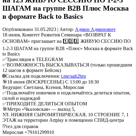
ШАГАМ на группе В2В Плюс Москва
в формате Back to Basics
Опубликовано
31.05.2023
|
Автор:
Админ Админович
18 июня, Комитет Развития Семинара «ВОЗВРАТ К
ОСНОВАМ» приглашает на 1️⃣2️⃣3️⃣ ЖИВУЮ СЕССИЮ ПО
1-2-3 ШАГАМ на группе В2В «Плюс» Москва в формате Back
to Basics
✅Трансляция в TELEGRAM
✅ВОЗМОЖНОСТЬ ВЫСКАЗЫВАТЬСЯ (только прошедшим
12 шагов в формате Бейсик)
🌐Ссылка для подключения:
t.me/aab2bru
🎯18 июня (ВОСКРЕСЕНЬЕ) С 13:00 до 18:30
Ведущие: Светлана, Ксения, Мирослав
✅Подключайте новичков и подключайтесь делиться опытом,
силой и надеждой
✅ПРИХОДИТЕ ДЕЛИТЬСЯ ОПЫТОМ
🎯Метро «Чкаловская» — выход 5,
УЛ. НИЖНЯЯ СЫРОМЯТНИЧЕСКАЯ, 10 СТРОЕНИЕ 7, 1
ЭТАЖ на территории Artplay в помещении СПИД-центра
⁉️тел для справок
Мирослав +79161299910