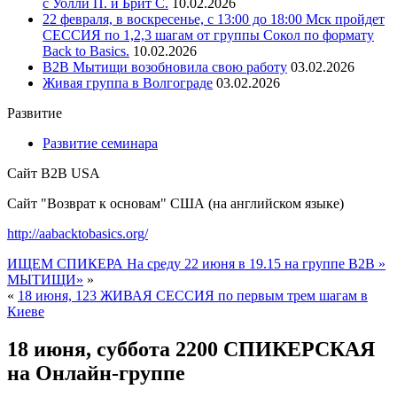
с Уолли П. и Брит С.
10.02.2026
22 февраля, в воскресенье, с 13:00 до 18:00 Мск пройдет
СЕССИЯ по 1,2,3 шагам от группы Сокол по формату
Back to Basics.
10.02.2026
В2В Мытищи возобновила свою работу
03.02.2026
Живая группа в Волгограде
03.02.2026
Развитие
Развитие семинара
Сайт B2B USA
Сайт "Возврат к основам" США (на английском языке)
http://aabacktobasics.org/
ИЩЕМ СПИКЕРА На среду 22 июня в 19.15 на группе B2B »
МЫТИЩИ»
»
«
18 июня, 123 ЖИВАЯ СЕССИЯ по первым трем шагам в
Киеве
18 июня, суббота 2200 СПИКЕРСКАЯ
на Онлайн-группе