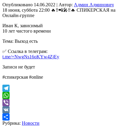
Опубликовано
14.06.2022
|
Автор:
Админ Админович
18 июня, суббота 22:00 🔥‼️📲🎤‼️🔥 СПИКЕРСКАЯ на
Онлайн-группе
Иван К, зависимый
10 лет чистого времени
Тема: Выход есть
✅ Ссылка в телеграм:
t.me/+NwgNs16oKYw4ZjEy
Записи не будет
#спикерская #online
Telegram
WhatsApp
Viber
VK
Рубрика:
Новости
Отправить