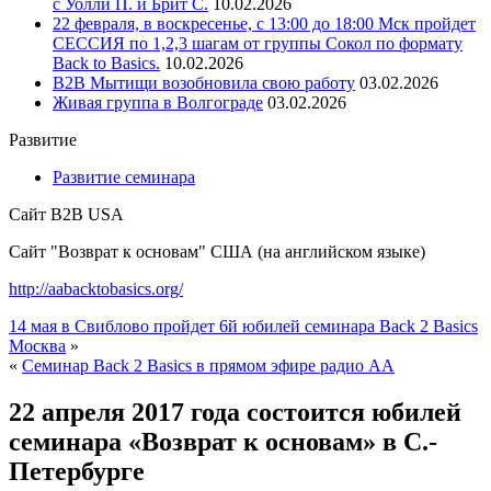
с Уолли П. и Брит С.
10.02.2026
22 февраля, в воскресенье, с 13:00 до 18:00 Мск пройдет
СЕССИЯ по 1,2,3 шагам от группы Сокол по формату
Back to Basics.
10.02.2026
В2В Мытищи возобновила свою работу
03.02.2026
Живая группа в Волгограде
03.02.2026
Развитие
Развитие семинара
Сайт B2B USA
Сайт "Возврат к основам" США (на английском языке)
http://aabacktobasics.org/
14 мая в Свиблово пройдет 6й юбилей семинара Back 2 Basics
Москва
»
«
Семинар Back 2 Basics в прямом эфире радио АА
22 апреля 2017 года состоится юбилей
семинара «Возврат к основам» в С.-
Петербурге