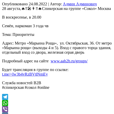
Опубликовано
24.08.2022
|
Автор:
Админ Админович
28 августа,🔥‼️🎤👨‼️🔥Спикерская на группе «Сокол» Москва
В воскресенье, в 20.00
Семён, наркоман 3 года чв
Тема: Приоритеты
Адрес: Метро «Марьина Роща», ул. Октябрьская, 36. От метро
«Марьина роща» (выходы 4 и 5). Вход с правого торца здания,
отдельный вход со двора, железная серая дверь
Подробный адрес на сайте
www.aab2b.ru/groups/
Будет трансляция в группе по ссылке:
t.me/+Iw3b4vRzBVtlNmEy
Служба новостей В2В
#спикерская #сокол #online
Telegram
WhatsApp